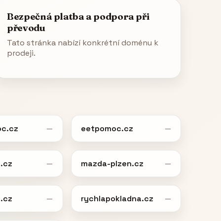
Bezpečná platba a podpora při
převodu
Tato stránka nabízí konkrétní doménu k
prodeji.
c.cz
eetpomoc.cz
—
—
.cz
mazda-plzen.cz
—
—
.cz
rychlapokladna.cz
—
—