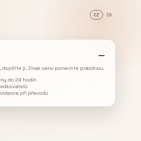
CZ
EN
—
 doplňte ji. Jinak cenu ponechte prázdnou.
ny do 24 hodin
tředkovatelů
podpora při převodu