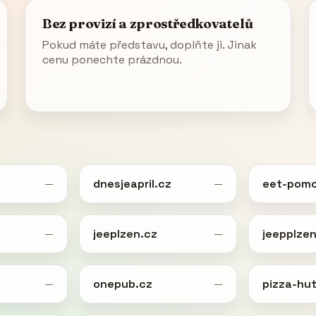
Bez provizí a zprostředkovatelů
Pokud máte představu, doplňte ji. Jinak
cenu ponechte prázdnou.
dnesjeapril.cz
eet-pomo
—
—
z
jeeplzen.cz
jeepplzen
—
—
onepub.cz
pizza-hut
—
—