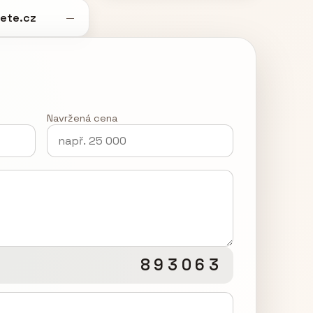
ete.cz
—
Navržená cena
893063